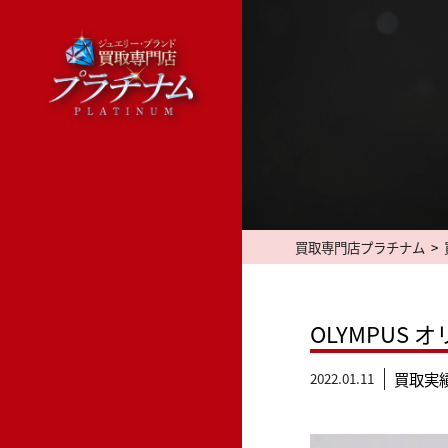
Skip
to
content
買取専門店プラチナム
>
OLYMPUS
2022.01.11
買取実