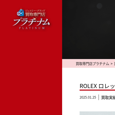
Skip
to
content
買取専門店プラチナム
>
ROLEX ロレ
2025.01.25
買取実