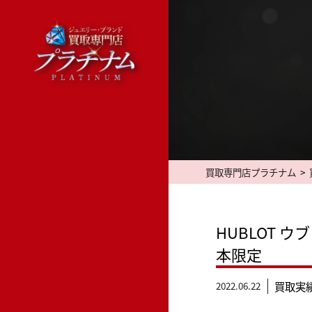
Skip
to
content
買取専門店プラチナム
>
HUBLOT ウ
本限定
2022.06.22
買取実